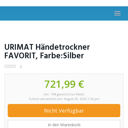
Skip
to
main
Toggl
content
navig
URIMAT Händetrockner
FAVORIT, Farbe:Silber
()
721,99 €
inkl. 19% gesetzlicher MwSt.
Zuletzt aktualisiert am: August 30, 2020 2:36 pm
Nicht Verfügbar
In den Warenkorb